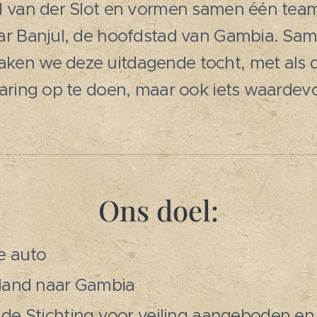
d van der Slot en vormen samen één team
aar Banjul, de hoofdstad van Gambia. S
en we deze uitdagende tocht, met als d
varing op te doen, maar ook iets waardevo
Ons doel:
e auto
rland naar Gambia
 de Stichting voor veiling aangeboden en