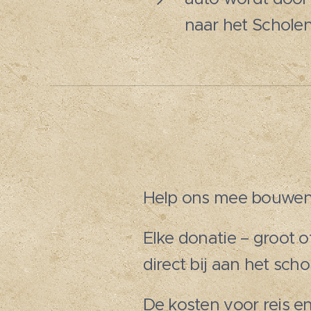
naar het Scholen
Help ons mee bouwen 
Elke donatie – groot o
direct bij aan het sch
De kosten voor reis en