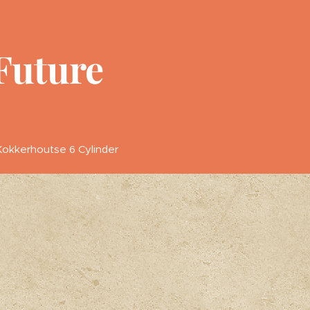
Future
okkerhoutse 6 Cylinder