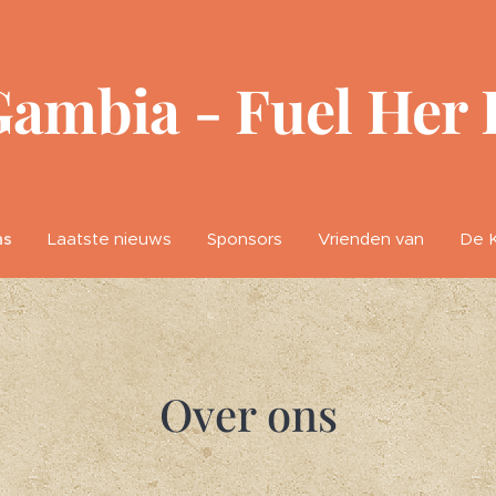
Gambia - Fuel Her 
ns
Laatste nieuws
Sponsors
Vrienden van
De K
Over ons