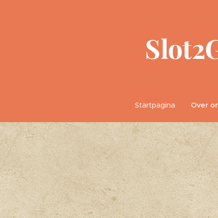
Slot2
Startpagina
Over o