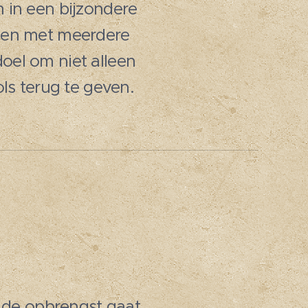
 in een bijzondere
amen met meerdere
oel om niet alleen
ls terug te geven.
 de opbrengst gaat