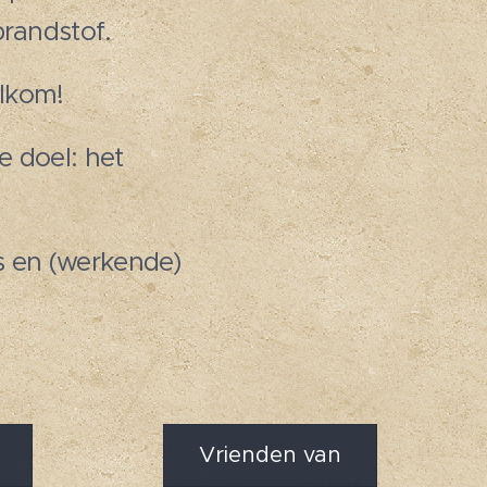
brandstof.
elkom!
e doel: het
ps en (werkende)
Vrienden van